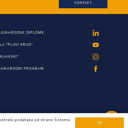
KONTAKT
JUNARODNE DIPLOME
A "PLAVI KRUG"
RNJANSKI"
ĐUNARODNI PROGRAM
+381 11 2396750
+381 11 2396755
+381 11 2396756
upotrebi podataka od strane Sistema
OK