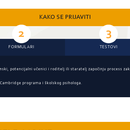
KAKO SE PRIJAVITI
FORMULARI
TESTOVI
ki, potencijalni učenici i roditelj ili staratelj započinju process z
a Cambridge programa i školskog psihologa.