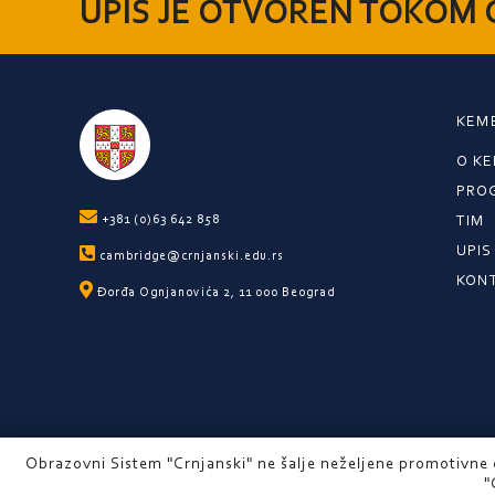
UPIS JE OTVOREN TOKOM 
KEM
O KE
PRO
+381 (0)63 642 858
TIM
UPIS
cambridge@crnjanski.edu.rs
KON
Đorđa Ognjanovića 2, 11 000 Beograd
Obrazovni Sistem "Crnjanski" ne šalje neželjene promotivne 
"