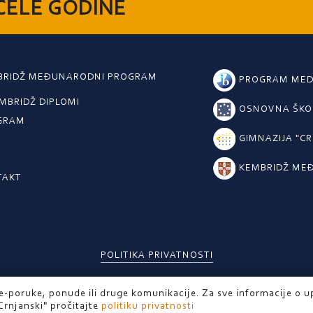
CELE GODINE
BRIDŽ MEĐUNARODNI PROGRAM
PROGRAM MED
MBRIDŽ DIPLOMI
OSNOVNA ŠKOL
GRAM
GIMNAZIJA "C
KEMBRIDŽ ME
TAKT
POLITIKA PRIVATNOSTI
e-poruke, ponude ili druge komunikacije. Za sve informacije o 
Crnjanski" pročitajte
politiku privatnosti
POWERED BY GREEN FLAMINGO © 2020