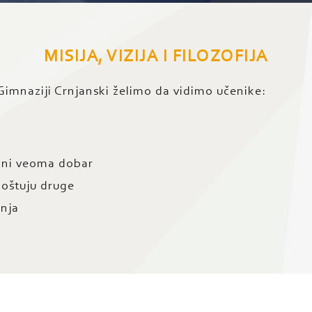
MISIJA, VIZIJA I FILOZOFIJA
imnaziji Crnjanski želimo da vidimo učenike:
lini veoma dobar
 poštuju druge
anja